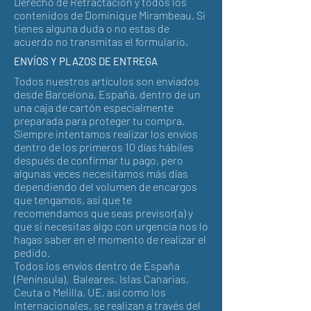
Derecho de Retractación y todos los
contenidos de Dominique Mirambeau. Si
tienes alguna duda o no estas de
acuerdo no transmitas el formulario.
ENVÍOS Y PLAZOS DE ENTREGA
Todos nuestros artículos son enviados
desde Barcelona, España, dentro de un
una caja de cartón especialmente
preparada para proteger tu compra.
Siempre intentamos realizar los envíos
dentro de los primeros 10 días hábiles
después de confirmar tu pago, pero
algunas veces necesitamos más días
dependiendo del volumen de encargos
que tengamos, así que te
recomendamos que seas previsor(a) y
que si necesitas algo con urgencia nos lo
hagas saber en el momento de realizar el
pedido.
Todos los envíos dentro de España
(Península), Baleares, Islas Canarias,
Ceuta o Melilla, UE, así como los
Internacionales, se realizan a través del