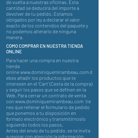
de vuelta a nuestras oficinas. Esta
cantidad se deducirá del importe a
devolver de tu pedido. Estamos
obligados por ley a declarar el valor
exacto de los contenidos del paquete y
no podemos alterarlo de ninguna
manera.
COMO COMPRAR EN NUESTRA TIENDA
ONLINE
Para hacer una compra en nuestra
tienda
online
www.dominiquemirambeau.com
d
ebes añadir los productos que te
interesen en el ‘Cart’ (Cesta de la compra)
y seguir los pasos que se definen en la
Web. Para cerrar un contrato de venta
con
www.dominiquemirambeau.com
tie
nes que rellenar el formulario de pedido
que ponemos a tu disposición en
formato electrónico y transmitírnoslo
siguiendo todos los pasos.
Antes del envío de tu pedido, se te invita
a revisar con atención la información