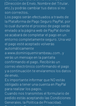
(Dirección de Envío, Nombre del Titular,
etc.) y podrás cambiar tus datos si no
son correctos.
Los pagos serán efectuados a través de
la Plataforma de Pago Seguro PayPal, por
lo cual durante el proceso de pago serás
enviado a la página web de PayPal donde
se acabará de completar el pago en un
entorno completamente seguro. Una vez
el pago esté aceptado volverás
automáticamente
a www.dominiquemirambeau.com , y
verás un mensaje en la pantalla
confirmando el pago. Recibirás un
correo electrónico confirmando el pago
y a continuación te enviaremos los datos
de envío.
Es importante informar que NO estás
obligado a tener una cuenta en PayPal
para realizar los pagos.
Cuando nos transmites el formulario de
pedido estás aceptando las Condiciones
Generales, la Política de Privacidad,