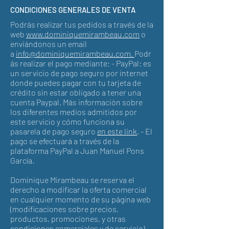
CONDICIONES GENERALES DE VENTA
Podrás realizar tus pedidos a través de la
web
www.dominiquemirambeau.com
o
enviándonos un email
a
info@dominiquemirambeau.com.
Podr
ás realizar el pago mediante: - PayPal: es
un servicio de pago seguro por internet
donde puedes pagar con tu tarjeta de
crédito sin estar obligado a tener una
cuenta Paypal. Más información sobre
los diferentes medios admitidos por
este servicio y cómo funciona su
pasarela de pago seguro
en este link
. - El
pago se efectuará a través de la
plataforma PayPal a Juan Manuel Pons
García.
Dominique Mirambeau se reserva el
derecho a modificar la oferta comercial
en cualquier momento de su página web
(modificaciones sobre precios,
productos, promociones, y otras
condiciones comerciales y de servicio).