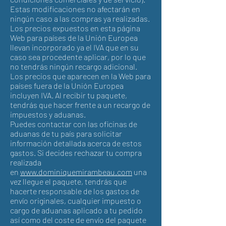
Estas modificaciones no afectarán en
ningún caso a las compras ya realizadas.
Los precios expuestos en esta página
Web para países de la Unión Europea
llevan incorporado ya el IVA que en su
caso sea procedente aplicar, por lo que
no tendrás ningún recargo adicional.
Los precios que aparecen en la Web para
países fuera de la Unión Europea
incluyen IVA. Al recibir tu paquete,
tendrás que hacer frente a un recargo de
impuestos y aduanas.
Puedes contactar con las oficinas de
aduanas de tu país para solicitar
información detallada acerca de estos
gastos. Si decides rechazar tu compra
realizada
en
www.dominiquemirambeau.com
una
vez llegue el paquete, tendrás que
hacerte responsable de los gastos de
envío originales, cualquier impuesto o
cargo de aduanas aplicado a tu pedido
así como del coste de envío del paquete