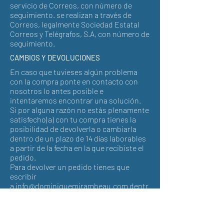
servicio de Correos, con número de
seguimiento. se realizan a través de
Correos, legalmente Sociedad Estatal
Correos y Telégrafos, S.A, con número de
seguimiento.
CAMBIOS Y DEVOLUCIONES
En caso que tuvieses algún problema
con la compra ponte en contacto con
nosotros lo antes posible e
intentaremos encontrar una solución.
Si por alguna razón no estás plenamente
satisfecho(a) con tu compra tienes la
posibilidad de devolverla o cambiarla
dentro de un plazo de 14 días laborables
a partir de la fecha en la que recibiste el
pedido.
Para devolver un pedido tienes que
escribir
a
info@dominiquemirambeau.com
dentr
o de estos 14 días laborables.
Tu derecho de retractación está sujeto a
las siguientes condiciones: - Debes
ponerte en contacto