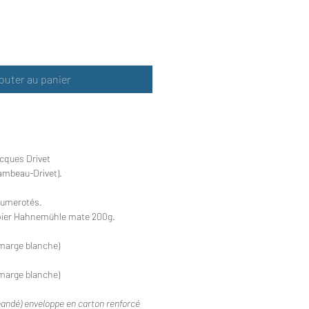
outer au panier
cques Drivet
ambeau-Drivet).
 numerotés.
ier Hahnemühle mate 200g.
marge blanche)
marge blanche)
ndé) enveloppe en carton renforcé