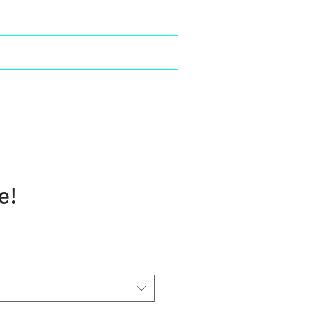
2
Duo Poétique
More
e!