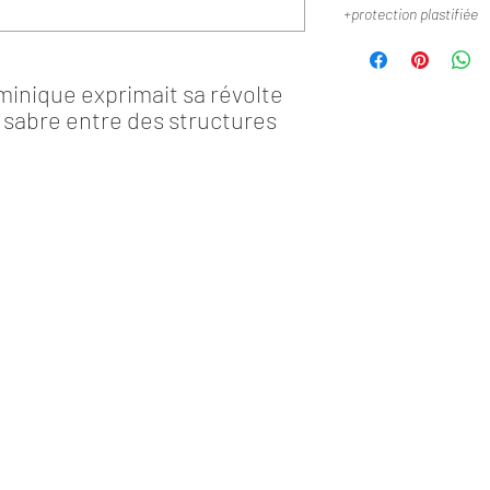
+protection plastifiée
minique exprimait sa révolte
 sabre entre des structures
We
Vie
Mo
Cri
Du
Blu
Je
Bl