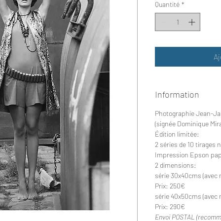
Quantité
*
Aj
Information
Photographie Jean-Ja
(signée Dominique Mir
Édition limitée:
2 séries de 10 tirages
Impression Epson pap
2 dimensions:
série 30x40cms (avec 
Prix:
250€
série 40x50cms (avec 
Prix:
290€
Envoi POSTAL (recomma