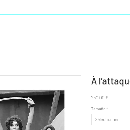
Vie créative
Moebius en Espagne
Cristal Saga 2
À l’attaqu
Prix
250,00 €
Tamaño
*
Sélectionner