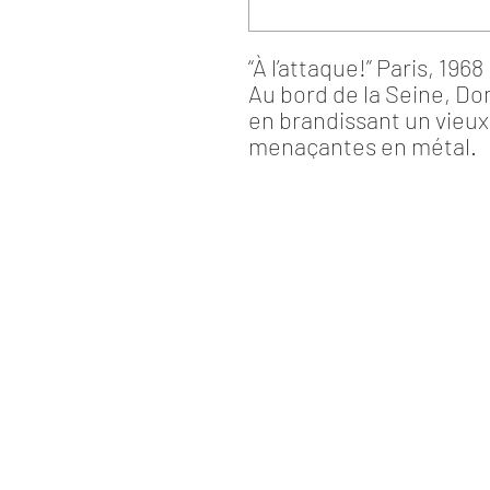
“À l’attaque!”
Paris, 1968
Au bord de la Seine, Do
en brandissant un vieux
menaçantes en métal.
Dominique Mirambeau
Barcelona - Spain
info@dominiquemirambeau.com