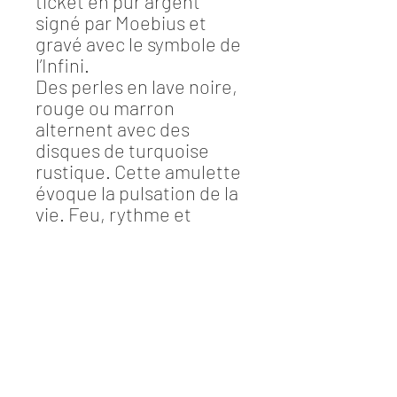
ticket en pur argent
signé par Moebius et
gravé avec le symbole de
l’Infini.
Des perles en lave noire,
rouge ou marron
alternent avec des
disques de turquoise
rustique. Cette amulette
évoque la pulsation de la
vie. Feu, rythme et
harmonie...
information
Montage sur double fil élastique marron.
3 mesures de poignet:
S
mall 17cms
M
edium 19cms