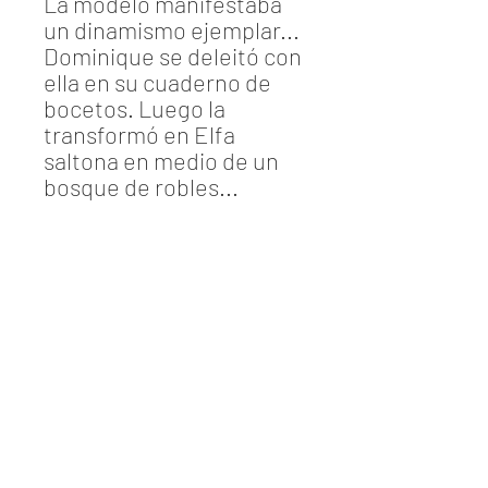
La modelo manifestaba
un dinamismo ejemplar...
Dominique se deleitó con
ella en su cuaderno de
bocetos. Luego la
transformó en Elfa
saltona en medio de un
bosque de robles...
Dibujo original tipo collage
Dibujo con gouache, rotulador negro.
Montaje con hojas de roble.
Envío con marco ligero de protección
(pantalla de metacrilato)
Dominique Mirambeau
Tamaño dibujo
32,5x45cms
Barcelona - Spain
(marco y paspartú 40x50cms).
info@dominiquemirambeau.com