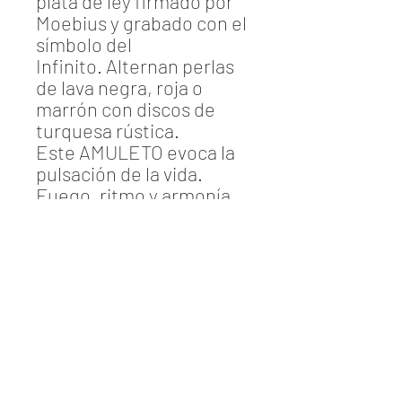
plata de ley firmado por
Moebius y grabado con el
símbolo del
Infinito. Alternan perlas
de lava negra, roja o
marrón con discos de
turquesa rústica.
Este AMULETO evoca la
pulsación de la vida.
Fuego, ritmo y armonía...
información
Montaje con hilo doble de goma elástica
de color marrón.
3 medidas:
S
mall 17cms
Dominique Mirambeau
M
edium 19cms
Barcelona - Spain
L
arge 21cms
info@dominiquemirambeau.com