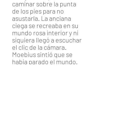
caminar sobre la punta
de los pies para no
asustarla. La anciana
ciega se recreaba en su
mundo rosa interior y ni
siquiera llegó a escuchar
el clic de la cámara.
Moebius sintió que se
había parado el mundo.
Información
DÚO POÉTICO
Edición limitada:
12 dúos x 30 copias numeradas.
Precio:
480€
Dominique Mirambeau
Barcelona - Spain
Fotografía Jean-Jacques DRIVET
info@dominiquemirambeau.com
(firmada por Dominique Mirambeau-