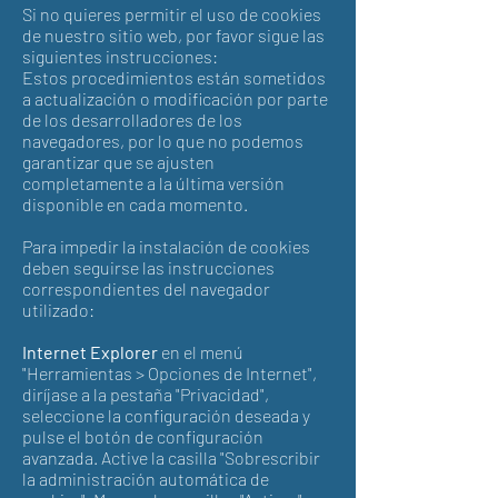
Si no quieres permitir el uso de cookies
de nuestro sitio web, por favor sigue las
siguientes instrucciones:
Estos procedimientos están sometidos
a actualización o modificación por parte
de los desarrolladores de los
navegadores, por lo que no podemos
garantizar que se ajusten
completamente a la última versión
disponible en cada momento.
Para impedir la instalación de cookies
deben seguirse las instrucciones
correspondientes del navegador
utilizado:
Internet Explorer
en el menú
"Herramientas > Opciones de Internet",
diríjase a la pestaña "Privacidad",
seleccione la configuración deseada y
pulse el botón de configuración
avanzada. Active la casilla "Sobrescribir
la administración automática de