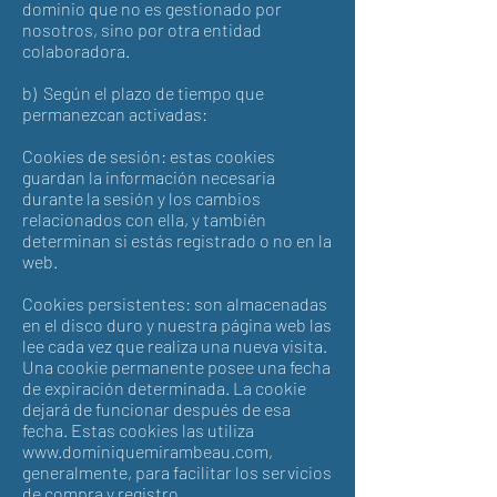
dominio que no es gestionado por
nosotros, sino por otra entidad
colaboradora.
b) Según el plazo de tiempo que
permanezcan activadas:
Cookies de sesión: estas cookies
guardan la información necesaria
durante la sesión y los cambios
relacionados con ella, y también
determinan si estás registrado o no en la
web.
Cookies persistentes: son almacenadas
en el disco duro y nuestra página web las
lee cada vez que realiza una nueva visita.
Una cookie permanente posee una fecha
de expiración determinada. La cookie
dejará de funcionar después de esa
fecha. Estas cookies las utiliza
www.dominiquemirambeau.com
,
generalmente, para facilitar los servicios
de compra y registro.