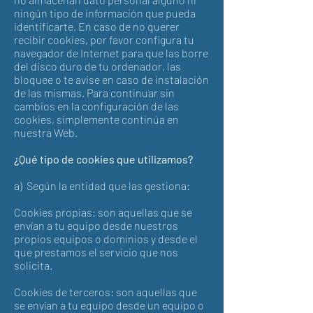
ningún tipo de información que pueda
identificarte. En caso de no querer
recibir cookies, por favor configura tu
navegador de Internet para que las borre
del disco duro de tu ordenador, las
bloquee o te avise en caso de instalación
de las mismas. Para continuar sin
cambios en la configuración de las
cookies, simplemente continúa en
nuestra Web.
¿Qué tipo de cookies que utilizamos?
a) Según la entidad que las gestiona:
Cookies propias: son aquellas que se
envían a tu equipo desde nuestros
propios equipos o dominios y desde el
que prestamos el servicio que nos
solicita.
Cookies de terceros: son aquellas que
se envían a tu equipo desde un equipo o