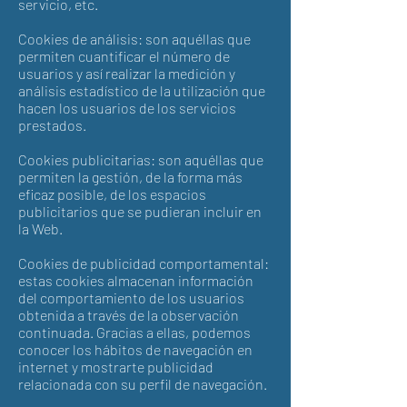
servicio, etc.
Cookies de análisis: son aquéllas que
permiten cuantificar el número de
usuarios y así realizar la medición y
análisis estadístico de la utilización que
hacen los usuarios de los servicios
prestados.
Cookies publicitarias: son aquéllas que
permiten la gestión, de la forma más
eficaz posible, de los espacios
publicitarios que se pudieran incluir en
la Web.
Cookies de publicidad comportamental:
estas cookies almacenan información
del comportamiento de los usuarios
obtenida a través de la observación
continuada. Gracias a ellas, podemos
conocer los hábitos de navegación en
internet y mostrarte publicidad
relacionada con su perfil de navegación.