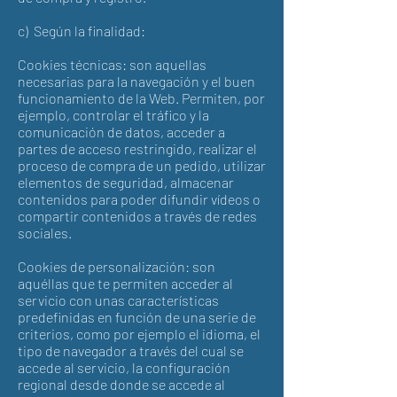
c) Según la finalidad:
Cookies técnicas: son aquellas
necesarias para la navegación y el buen
funcionamiento de la Web. Permiten, por
ejemplo, controlar el tráfico y la
comunicación de datos, acceder a
partes de acceso restringido, realizar el
proceso de compra de un pedido, utilizar
elementos de seguridad, almacenar
contenidos para poder difundir vídeos o
compartir contenidos a través de redes
sociales.
Cookies de personalización: son
aquéllas que te permiten acceder al
servicio con unas características
predefinidas en función de una serie de
criterios, como por ejemplo el idioma, el
tipo de navegador a través del cual se
accede al servicio, la configuración
regional desde donde se accede al