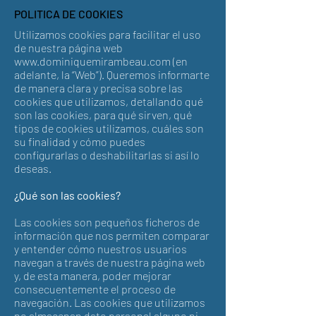
POLITICA DE COOKIES
Utilizamos cookies para facilitar el uso
de nuestra página web
www.dominiquemirambeau.com
(en
adelante, la “Web”). Queremos informarte
de manera clara y precisa sobre las
cookies que utilizamos, detallando qué
son las cookies, para qué sirven, qué
tipos de cookies utilizamos, cuáles son
su finalidad y cómo puedes
configurarlas o deshabilitarlas si así lo
deseas.
¿Qué son las cookies?
Las cookies son pequeños ficheros de
información que nos permiten comparar
y entender cómo nuestros usuarios
navegan a través de nuestra página web
y, de esta manera, poder mejorar
consecuentemente el proceso de
navegación. Las cookies que utilizamos
no almacenan dato personal alguno ni