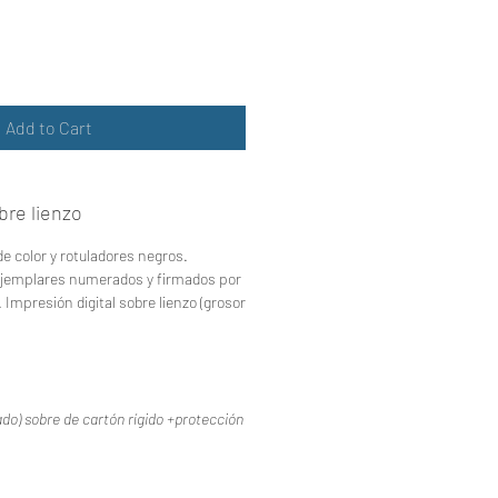
Add to Cart
re lienzo
de color y rotuladores negros.
jemplares
numerados y firmados por
mpresión digital sobre lienzo (grosor
do) sobre de cartón rígido +protección