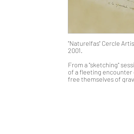
"Naturelfas"
Cercle Arti
2001.
From a "sketching" sess
of a fleeting encounter
free themselves of grav
Dominique Mirambeau
Barcelona - Spain
info@dominiquemirambeau.com