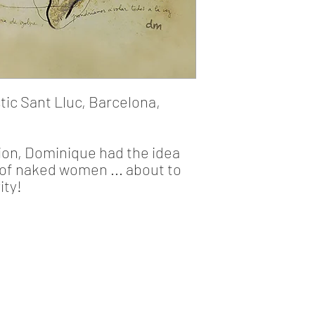
stic Sant Lluc, Barcelona,
ion, Dominique had the idea
 of naked women ... about to
ity!
We
Cre
Moe
Cri
Po