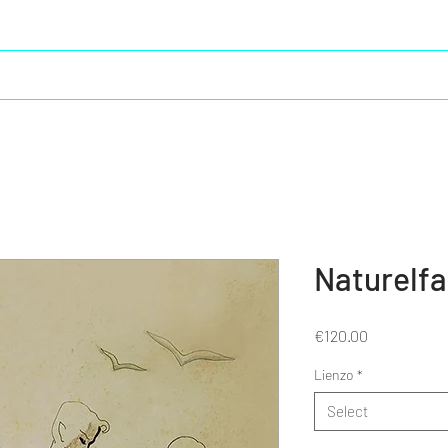
Creative life
Moebius in Spain
Cristal Saga 2
Naturelf
Price
€120.00
Lienzo
*
Select