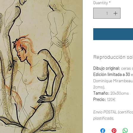
Quantity
*
Reproducción sob
Dibujo original:
ceras 
Edición limitada a 30
e
Dominique Mirambeau. I
2cms).
Tamaño:
20x30cms
Precio:
120€
Envío POSTAL (certifica
plastificada.